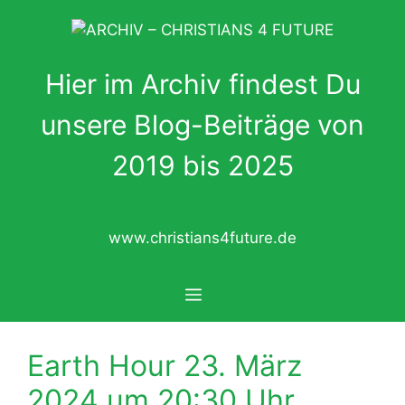
Zum
Inhalt
springen
Hier im Archiv findest Du
unsere Blog-Beiträge von
2019 bis 2025
www.christians4future.de
Menü
Earth Hour 23. März
2024 um 20:30 Uhr