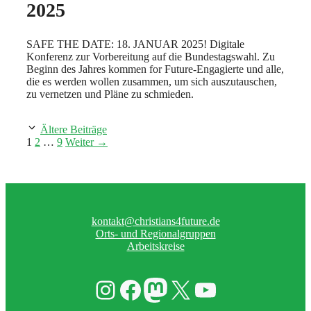
2025
SAFE THE DATE: 18. JANUAR 2025! Digitale
Konferenz zur Vorbereitung auf die Bundestagswahl. Zu
Beginn des Jahres kommen for Future-Engagierte und alle,
die es werden wollen zusammen, um sich auszutauschen,
zu vernetzen und Pläne zu schmieden.
Ältere Beiträge
Seite
Seite
Seite
1
2
…
9
Weiter
→
kontakt@christians4future.de
Orts- und Regionalgruppen
Arbeitskreise
Instagram
Facebook
Mastodon
X, vormals Twitter
YouTube