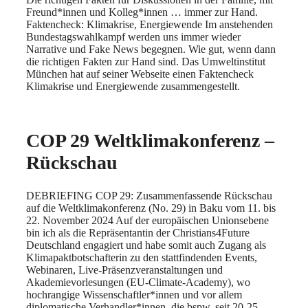
Freund*innen und Kolleg*innen … immer zur Hand.
Faktencheck: Klimakrise, Energiewende Im anstehenden
Bundestagswahlkampf werden uns immer wieder
Narrative und Fake News begegnen. Wie gut, wenn dann
die richtigen Fakten zur Hand sind. Das Umweltinstitut
München hat auf seiner Webseite einen Faktencheck
Klimakrise und Energiewende zusammengestellt.
COP 29 Weltklimakonferenz –
Rückschau
DEBRIEFING COP 29: Zusammenfassende Rückschau
auf die Weltklimakonferenz (No. 29) in Baku vom 11. bis
22. November 2024 Auf der europäischen Unionsebene
bin ich als die Repräsentantin der Christians4Future
Deutschland engagiert und habe somit auch Zugang als
Klimapaktbotschafterin zu den stattfindenden Events,
Webinaren, Live-Präsenzveranstaltungen und
Akademievorlesungen (EU-Climate-Academy), wo
hochrangige Wissenschaftler*innen und vor allem
diplomatische Verhandler*innen, die bspw. seit 20-25